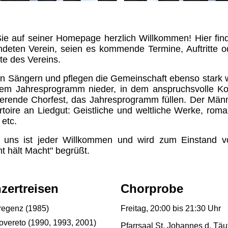
ie auf seiner Homepage herzlich Willkommen! Hier fin
ndeten Verein, seien es kommende Termine, Auftritte o
te des Vereins.
ven Sängern und pflegen die Gemeinschaft ebenso stark 
rem Jahresprogramm nieder, in dem anspruchsvolle Ko
tierende Chorfest, das Jahresprogramm füllen. Der Män
rtoire an Liedgut: Geistliche und weltliche Werke, roma
 etc.
 uns ist jeder Willkommen und wird zum Einstand 
t hält Macht" begrüßt.
zertreisen
Chorprobe
regenz (1985)
Freitag, 20:00 bis 21:30 Uhr
overeto (1990, 1993, 2001)
Pfarrsaal St. Johannes d. Täu