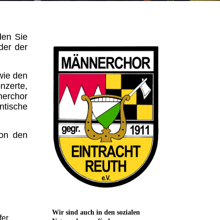
den Sie
der der
wie den
nzerte,
nerchor
ntische
von den
Wir sind auch in den sozialen
fer