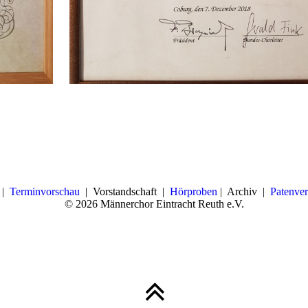
|
Terminvorschau
|
Vorstandschaft
|
Hörproben
| A
rchiv
|
Patenve
© 2026 Männerchor Eintracht Reuth e.V.