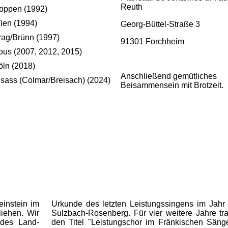
Reuth
oppen (1992)
ien (1994)
Georg-Büttel-Straße 3
rag/Brünn (1997)
91301 Forchheim
ous (2007, 2012, 2015)
öln (2018)
Anschließend gemütliches
lsass (Colmar/Breisach) (2024)
Beisammensein mit Brotzeit.
instein im
Urkunde des letzten Leistungssingens im Jahr
liehen. Wir
Sulzbach-Rosenberg. Für vier weitere Jahre tr
 des Land-
den Titel "Leistungschor im Fränkischen Säng