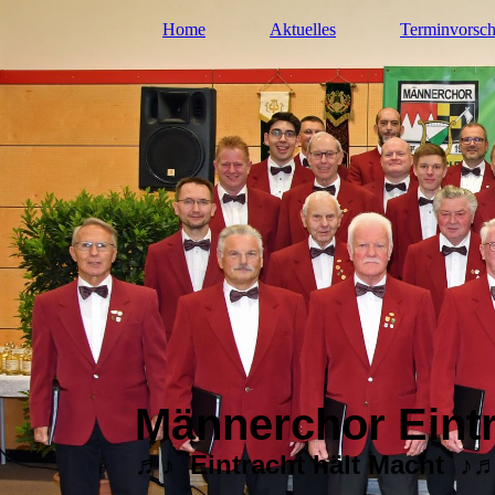
Home
Aktuelles
Terminvorsc
Männerchor Eintr
♬♪ Eintracht hält Macht ♪