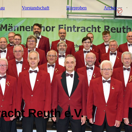
hau
Vorstandschaft
Hörproben
Archiv
acht Reuth e.V.
♬